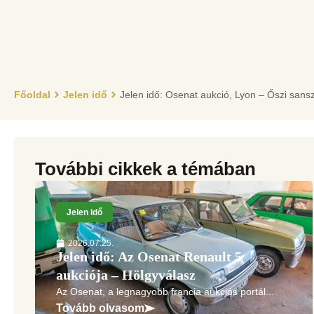
Főoldal
Jelen idő
Jelen idő: Osenat aukció, Lyon – Őszi sans
További cikkek a témában
Jelen idő
2026.07.25.
Jelen idő: Az Osenat Renault 5
aukciója – Hölgyválasz
Az Osenat, a legnagyobb francia aukciós portál...
Tovább olvasom