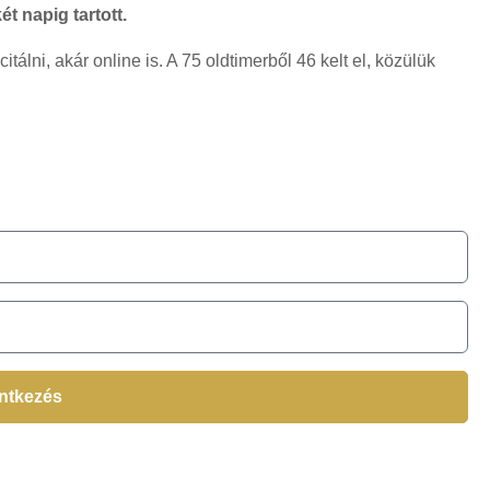
t napig tartott.
álni, akár online is. A 75 oldtimerből 46 kelt el, közülük
!
entkezés