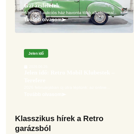
Garázsleletek
A holland aukciós ház havonta több alkalommal...
Tovább olvasom
Jelen idő
2026.06.26.
Jelen idő: Retro Mobil Klubestek –
Terefere
2026 februárjában új útra léptünk: az online...
Tovább olvasom
Klasszikus hírek a Retro
garázsból