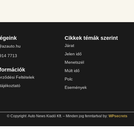
ségeink
Cikkek témák szerint
Járat
@azauto.hu
Jelen idő
914 7713
Menetszél
nformációk
Múlt idő
rződési Feltételek
Polc
tájékoztató
Események
© Copyright Auto News Kiadó Kft. – Minden jog fenntartva! by:
WPsecrets