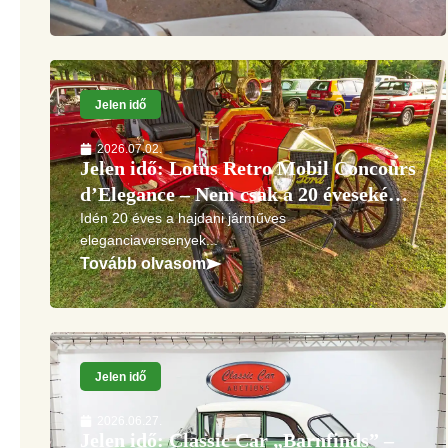
Jelen idő
2026.07.02.
Jelen idő: Lotus Retro Mobil Concours
d’Elegance – Nem csak a 20 éveseké…
Idén 20 éves a hajdani járműves
eleganciaversenyek...
Tovább olvasom
Jelen idő
2026.06.27.
Jelen idő: Classic Car „Barnfinds” –