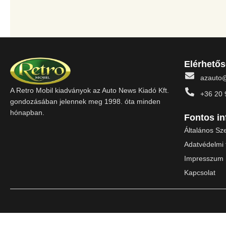
Elérhető
azauto
A Retro Mobil kiadványok az Auto News Kiadó Kft.
+36 20 
gondozásában jelennek meg 1998. óta minden
hónapban.
Fontos i
Általános Sze
Adatvédelmi 
Impresszum
Kapcsolat
Keresés