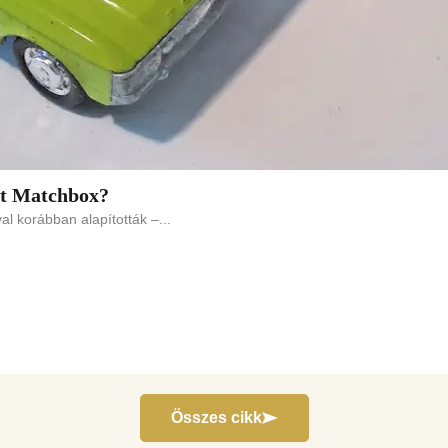
et Matchbox?
l korábban alapították –...
Összes cikk