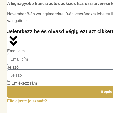
A legnagyobb francia autós aukciós ház őszi árverése ké
November 8-án youngtimerekre, 9-én veteránokra lehetett licit
válogattunk.
Jelentkezz be és olvasd végig ezt azt cikket
Email cím
Jelszó
Emlékezz rám
Bejel
Elfelejtette jelszavát?