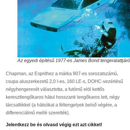
Az egyedi építésű 1977-es James Bond tengeralattjáró
Chapman, az Esprithez a márka 907-es sorozatszámú,
csupa aluszerkezetű 2,0 l-es, 160 LE-s, DOHC-vezérlésű
négyhengeresét választotta, a futómű elöl kettős
keresztlengőkaros hátul hosszanti lengőkaros lett, négy
tárcsafékkel (a hátsókat a féltengelyek belső végére, a
differenciálmű mellé szerelték).
Jelentkezz be és olvasd végig ezt azt cikket!