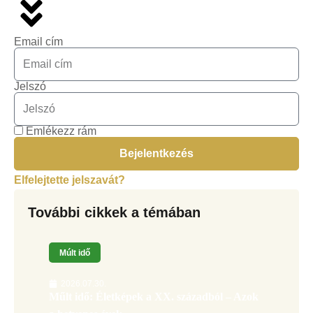
Email cím
Jelszó
Emlékezz rám
Bejelentkezés
Elfelejtette jelszavát?
További cikkek a témában
Múlt idő
2026.07.30.
Műlt idő: Életképek a XX. századból – Azok