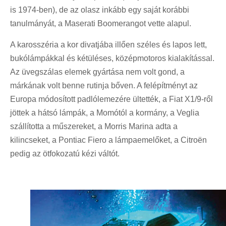
is 1974-ben), de az olasz inkább egy saját korábbi
tanulmányát, a Maserati Boomerangot vette alapul.
A karosszéria a kor divatjába illően széles és lapos lett,
bukólámpákkal és kétüléses, középmotoros kialakítással.
Az üvegszálas elemek gyártása nem volt gond, a
márkának volt benne rutinja bőven. A felépítményt az
Europa módosított padlólemezére ültették, a Fiat X1/9-ről
jöttek a hátsó lámpák, a Momótól a kormány, a Veglia
szállította a műszereket, a Morris Marina adta a
kilincseket, a Pontiac Fiero a lámpaemelőket, a Citroën
pedig az ötfokozatú kézi váltót.