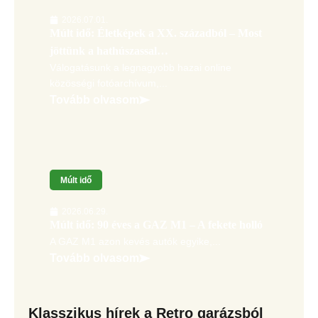
2026.07.01.
Múlt idő: Életképek a XX. századból – Most
jöttünk a hathúszassal…
Válogatásunk a legnagyobb hazai online
közösségi fotóarchívum,...
Tovább olvasom
Múlt idő
2026.06.29.
Múlt idő: 90 éves a GAZ M1 – A fekete holló
A GAZ M1 azon kevés autók egyike,...
Tovább olvasom
Klasszikus hírek a Retro garázsból