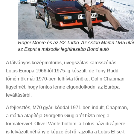
Roger Moore és az S2 Turbo. Az Aston Martin DB5 utá
az Esprit a második leghíresebb Bond autó
A látványos középmotoros, üvegszálas karosszériás
Lotus Europa 1966-tól 1975-ig készült, de Tony Rudd
főmérnök már 1970-ben felhívta főnöke, Colin Chapman
figyelmét, hogy fontos lenne elgondolkodni az Európa
leváltásáról.
A fejlesztés, M70 gyári kóddal 1971-ben indult, Chapman,
a márka alapítója Giorgetto Giugiarót bízta meg a
formatervvel. Oliver Winterbottom, a Lotus házi dizájnere
is felvázolt néhány elképzelést (ő rajzolta a Lotus Elise-t