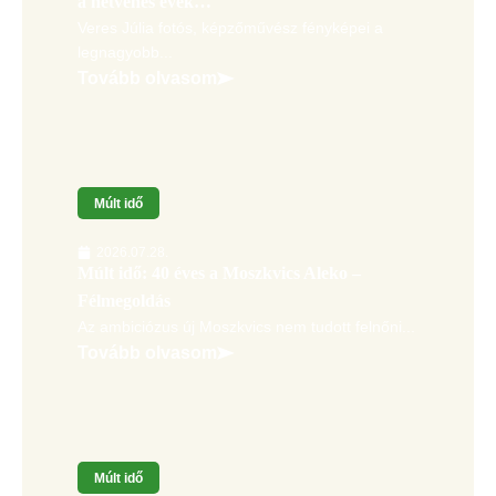
a het­venes évek…
Veres Júlia fotós, képzőművész fényképei a
legnagyobb...
Tovább olvasom
Múlt idő
2026.07.28.
Múlt idő: 40 éves a Moszkvics Aleko –
Félmegoldás
Az ambiciózus új Moszkvics nem tudott felnőni...
Tovább olvasom
Múlt idő