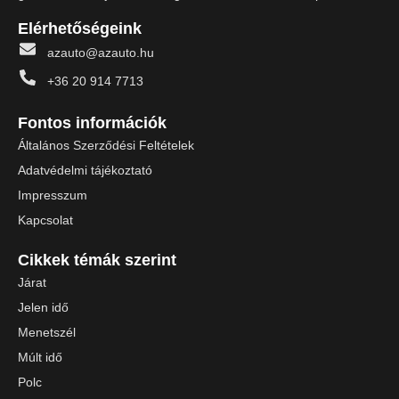
Elérhetőségeink
azauto@azauto.hu
+36 20 914 7713
Fontos információk
Általános Szerződési Feltételek
Adatvédelmi tájékoztató
Impresszum
Kapcsolat
Cikkek témák szerint
Járat
Jelen idő
Menetszél
Múlt idő
Polc