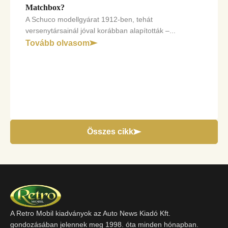
Matchbox?
A Schuco modellgyárat 1912-ben, tehát
versenytársainál jóval korábban alapították –...
Tovább olvasom
Összes cikk
A Retro Mobil kiadványok az Auto News Kiadó Kft.
gondozásában jelennek meg 1998. óta minden hónapban.