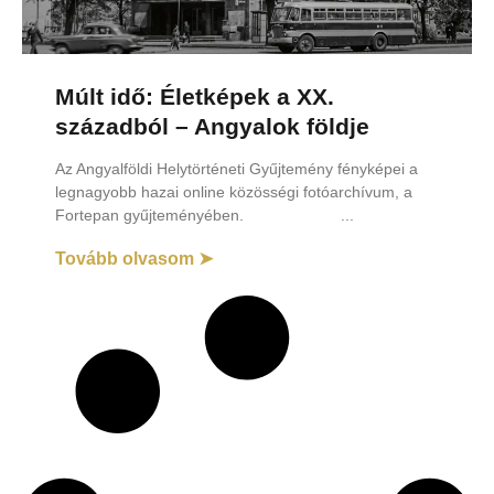
Múlt idő: Életképek a XX.
századból – Angyalok földje
Az Angyalföldi Helytörténeti Gyűjtemény fényképei a
legnagyobb hazai online közösségi fotóarchívum, a
Fortepan gyűjteményében.
Tovább olvasom ➤