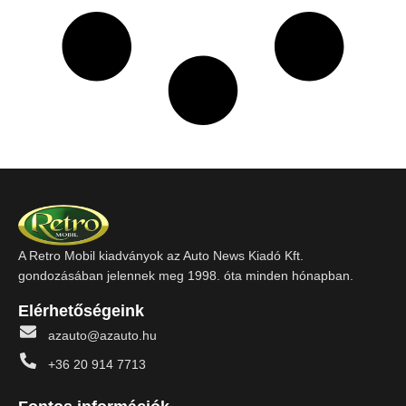
A Retro Mobil kiadványok az Auto News Kiadó Kft.
gondozásában jelennek meg 1998. óta minden hónapban.
Elérhetőségeink
azauto@azauto.hu
+36 20 914 7713