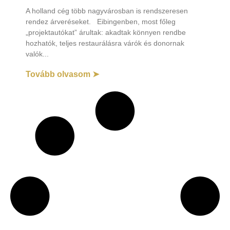
A holland cég több nagyvárosban is rendszeresen
rendez árveréseket. Eibingenben, most főleg
„projektautókat” árultak: akadtak könnyen rendbe
hozhatók, teljes restaurálásra várók és donornak
valók
Tovább olvasom ➤