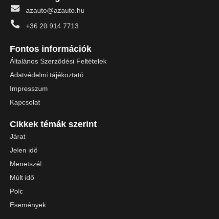
azauto@azauto.hu
+36 20 914 7713
Fontos információk
Általános Szerződési Feltételek
Adatvédelmi tájékoztató
Impresszum
Kapcsolat
Cikkek témák szerint
Járat
Jelen idő
Menetszél
Múlt idő
Polc
Események