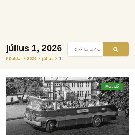
július 1, 2026
Főoldal
2026
július
1
Múlt idő