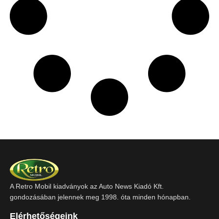
A Retro Mobil kiadványok az Auto News Kiadó Kft.
gondozásában jelennek meg 1998. óta minden hónapban.
Elérhetőségeink