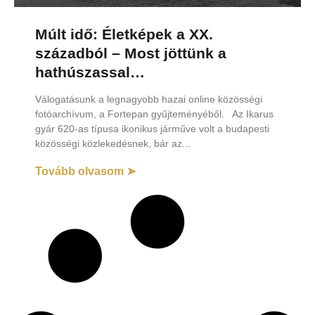
Múlt idő: Életképek a XX.
századból – Most jöttünk a
hathúszassal…
Válogatásunk a legnagyobb hazai online közösségi
fotóarchívum, a Fortepan gyűjteményéből. Az Ikarus
gyár 620-as típusa ikonikus járműve volt a budapesti
közösségi közlekedésnek, bár az
Tovább olvasom ➤