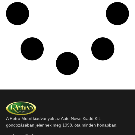
A Retro Mobil kiadványok az Auto News Kiadó Kft.
gondozásában jelennek meg 1998. óta minden hónapban.