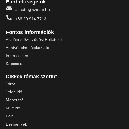
Elérhetőségeink
azauto@azauto.hu
+36 20 914 7713
Fontos információk
Általános Szerződési Feltételek
Adatvédelmi tájékoztató
Impresszum
Kapcsolat
Cikkek témák szerint
Járat
Jelen idő
Menetszél
Múlt idő
Polc
Események