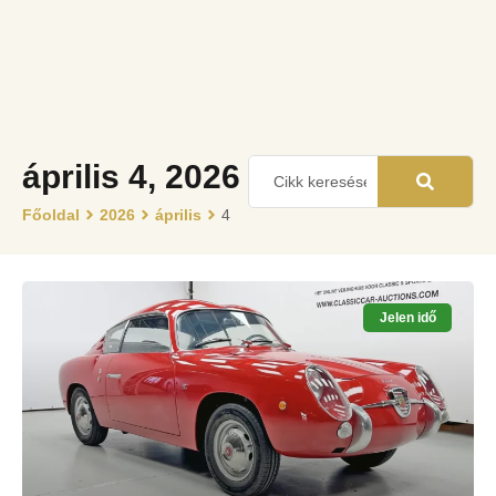
április 4, 2026
Főoldal
2026
április
4
Jelen idő