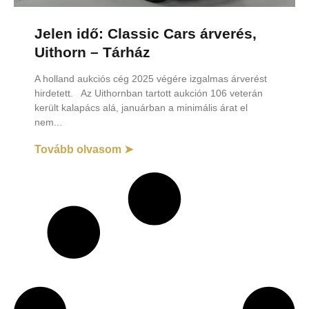
Jelen idő: Classic Cars árverés,
Uithorn – Tárház
A holland aukciós cég 2025 végére izgalmas árverést
hirdetett. Az Uithornban tartott aukción 106 veterán
került kalapács alá, januárban a minimális árat el
nem
Tovább olvasom ➤