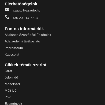
Elérhetőségeink
azauto@azauto.hu
+36 20 914 7713
Fontos információk
Általános Szerződési Feltételek
Adatvédelmi tájékoztató
Impresszum
Kapcsolat
Cikkek témák szerint
Járat
Jelen idő
Menetszél
Múlt idő
Polc
Események