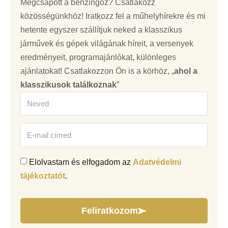
Megcsapott a benzingőz? Csatlakozz
közösségünkhöz! Iratkozz fel a műhelyhírekre és mi
hetente egyszer szállítjuk neked a klasszikus
járművek és gépek világának híreit, a versenyek
eredményeit, programajánlókat, különleges
ajánlatokat! Csatlakozzon Ön is a körhöz, „
ahol a
klasszikusok találkoznak
”
Elolvastam és elfogadom az
Adatvédelmi
tájékoztatót
.
Feliratkozom