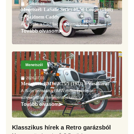
2026.07.24.
Menetszél: LaSalle Series 40-50 Coupe (1940)
– Majdnem Caddy
A LaSalle a Cadillac testvérmárkája volt és...
Tovább olvasom
Menetszél
2026.07.03.
Menetszél: BMW R75/5 (1973) – Vasakarat
A /5-ös sorozat a BMW motorkerékpár-
üzletágának megmentőjeként...
Tovább olvasom
Klasszikus hírek a Retro garázsból