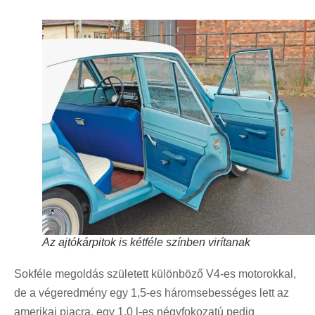
Az ajtókárpitok is kétféle színben virítanak
Sokféle megoldás született különböző V4-es motorokkal,
de a végeredmény egy 1,5-es háromsebességes lett az
amerikai piacra, egy 1,0 l-es négyfokozatú pedig