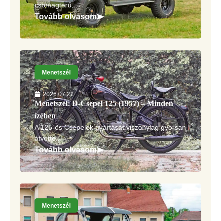
csomagterű,...
Tovább olvasom
Menetszél
2026.07.27.
Menetszél: D-Csepel 125 (1957) – Minden
ízében
A 125-ös Csepelek gyártását viszonylag gyorsan
átvette...
Tovább olvasom
Menetszél