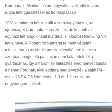
Európának. Mindkettő kormányváltós volt, elöl torziós
rugós felfüggesztéssel és fronthajtással!
1961-re minden készen állt a sorozatgyártásra, az
újdonságot Cardinalra keresztelték, de később az
egyházi felhangok miatt (kardinális: bíboros) Redwing V4
lett a neve. A Robert McNamarát (elment védelmi
miniszternek) az elnöki poszton leváltó Lee Iacocca
azonban megfelelő piac híján nem látta értelmét a
gyártásának, így a három év fejlesztés eredményét átadta
a német Fordnak, akik addigra megtervezték a saját P4-
esüket NPX-C5 fedőnéven, 1,0 és 1,2 l-es soros
négyhengeresekkel.