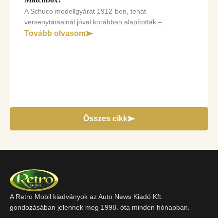
A Schuco modellgyárat 1912-ben, tehát
versenytársainál jóval korábban alapították –...
Tovább olvasom
Összes cikk
A Retro Mobil kiadványok az Auto News Kiadó Kft.
gondozásában jelennek meg 1998. óta minden hónapban.