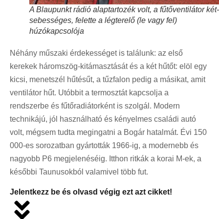
A Blaupunkt rádió alaptartozék volt, a fűtőventilátor két­
sebességes, felette a légterelő (le vagy fel)
húzókapcsolója
Néhány műszaki érdekességet is találunk: az első
kerekek háromszög-kitámasztását és a két hűtőt: elöl egy
kicsi, menetszél hűtésűt, a tűzfalon pedig a másikat, amit
ventilátor hűt. Utóbbit a termosztát kapcsolja a
rendszerbe és fűtőradiátorként is szolgál. Modern
technikájú, jól használható és kényelmes családi autó
volt, mégsem tudta megingatni a Bogár hatalmát. Évi 150
000-es sorozatban gyártották 1966-ig, a modernebb és
nagyobb P6 megjelenéséig. Itthon ritkák a korai M-ek, a
későbbi Taunusokból valamivel több fut.
Jelentkezz be és olvasd végig ezt azt cikket!