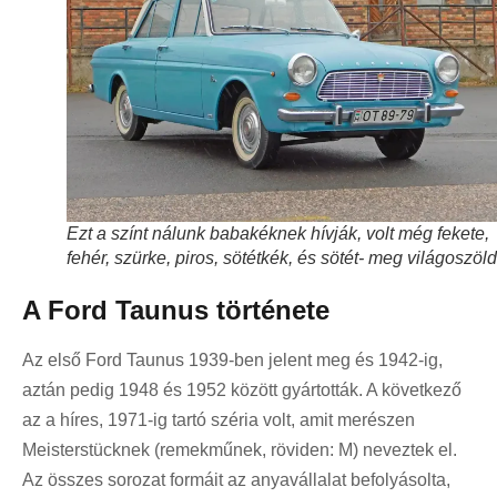
Ezt a színt nálunk babakéknek hívják, volt még fekete,
fehér, szürke, piros, sötétkék, és sötét- meg világoszöld
A Ford Taunus története
Az első Ford Taunus 1939-ben jelent meg és 1942-ig,
aztán pedig 1948 és 1952 között gyártották. A következő
az a híres, 1971-ig tartó széria volt, amit merészen
Meisterstücknek (remekműnek, röviden: M) neveztek el.
Az összes sorozat formáit az anyavállalat befolyásolta,