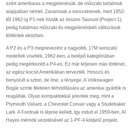
ezért amerikaias a megjelenésük, de műszaki tartalmuk
alapjaiban német. Zavarosak a sorozatnevek, mert 1952-
től 1962-ig P1-nek hívták az összes Taunust (Project 1),
pedig hatalmas műszaki és megjelenésbeli változások
történtek eközben.
A P2 és a P3 megnevezést a nagyobb, 17M sorozatú
modellek viselték, 1962-ben, a belépő kategóriában
pedig megérkezett a P4-es. Ez már teljesen más történet,
az egész kocsit Amerikában tervezték. Hosszú és
bonyolult a sztori, de íme, a lényege. A Volkswagen
Bogár szinte féktelen térhódítására az amerikai gyártók is
reagáltak. Olyan kompaktokkal jelentek meg, mint a
Plymouth Valiant, a Chevrolet Corvair vagy a Studebaker
Lark. A Fordnak is lépnie kellett, így indult el 1959-ben, Al
Hayes mérnök vezetésével az 1-PF-4 kódjelű projekt.