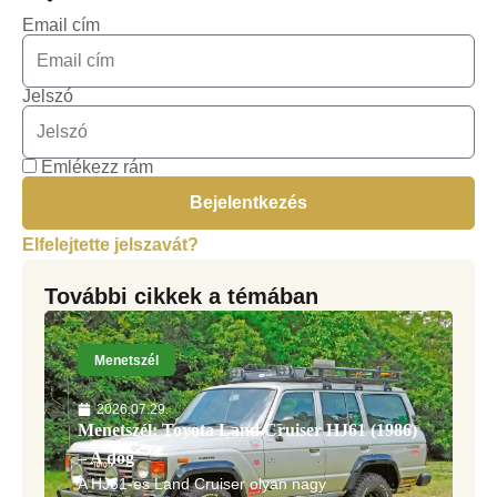
Email cím
Jelszó
Emlékezz rám
Bejelentkezés
Elfelejtette jelszavát?
További cikkek a témában
Menetszél
2026.07.29.
Menetszél: Toyota Land Cruiser HJ61 (1986)
– A dög
A HJ61-es Land Cruiser olyan nagy