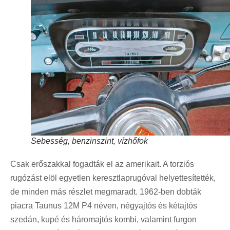
Sebesség, benzinszint, vízhőfok
Csak erőszakkal fogadták el az amerikait. A torziós
rugózást elöl egyetlen keresztlaprugóval helyettesítették,
de minden más részlet megmaradt. 1962-ben dobták
piacra Taunus 12M P4 néven, négyajtós és kétajtós
szedán, kupé és háromajtós kombi, valamint furgon