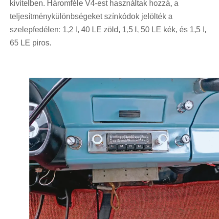
kivitelben. Háromféle V4-est használtak hozzá, a
teljesítménykülönbségeket színkódok jelölték a
szelepfedélen: 1,2 l, 40 LE zöld, 1,5 l, 50 LE kék, és 1,5 l,
65 LE piros.