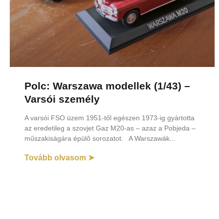
Polc: Warszawa modellek (1/43) –
Varsói személy
A varsói FSO üzem 1951-től egészen 1973-ig gyártotta
az eredetileg a szovjet Gaz M20-as – azaz a Pobjeda –
műszakiságára épülő sorozatot. A Warszawák
Tovább olvasom ➤