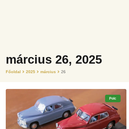
Főoldal
Járat
Jelen idő
Menets
március 26, 2025
Főoldal
2025
március
26
Polc