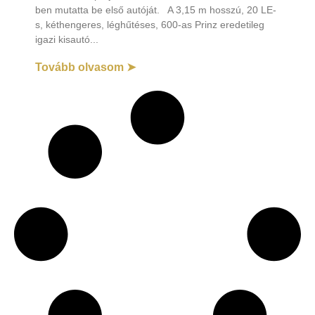
ben mutatta be első autóját. A 3,15 m hosszú, 20 LE-
s, kéthengeres, léghűtéses, 600-as Prinz eredetileg
igazi kisautó
Tovább olvasom ➤