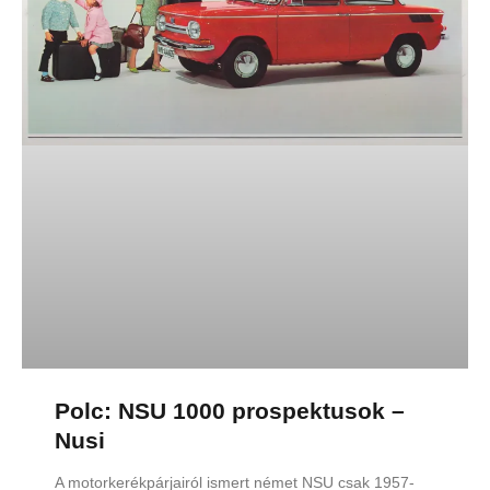
Polc: NSU 1000 prospektusok –
Nusi
A motorkerékpárjairól ismert német NSU csak 1957-