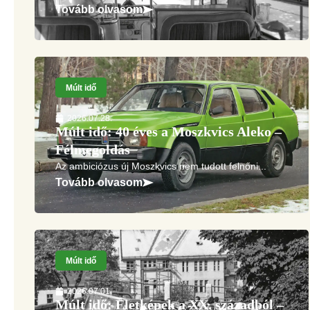
Tovább olvasom
Múlt idő
2026.07.28.
Múlt idő: 40 éves a Moszkvics Aleko –
Félmegoldás
Az ambiciózus új Moszkvics nem tudott felnőni...
Tovább olvasom
Múlt idő
2026.07.01.
Múlt idő: Életképek a XX. századból –