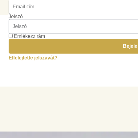
Jelszó
Emlékezz rám
Bejel
Elfelejtette jelszavát?