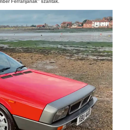
mber Ferrarijának” szánták.