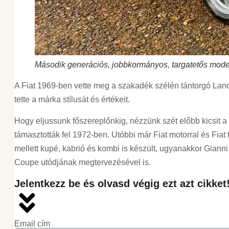
Második generációs, jobbkormányos, targatetős model
A Fiat 1969-ben vette meg a szakadék szélén tántorgó Lanciá
tette a márka stílusát és értékeit.
Hogy eljussunk főszereplőnkig, nézzünk szét előbb kicsit 
támasztották fel 1972-ben. Utóbbi már Fiat motorral és Fiat 
mellett kupé, kabrió és kombi is készült, ugyanakkor Gianni 
Coupe utódjának megtervezésével is.
Jelentkezz be és olvasd végig ezt azt cikket
Email cím