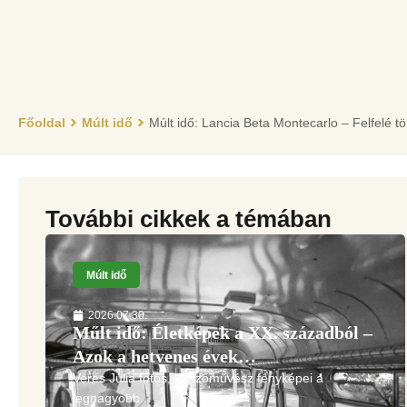
Főoldal
Múlt idő
Múlt idő: Lancia Beta Montecarlo – Felfelé tö
További cikkek a témában
Múlt idő
2026.07.30.
Műlt idő: Életképek a XX. századból –
Azok a het­venes évek…
Veres Júlia fotós, képzőművész fényképei a
legnagyobb...