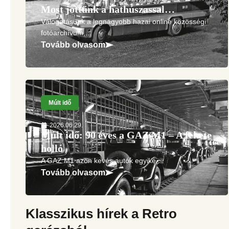
Most jöttünk a hathúszassal…
Válogatásunk a legnagyobb hazai online közösségi
fotóarchívum,...
Tovább olvasom
Múlt idő
2026.06.29.
Múlt idő: 90 éves a GAZ M1 – A fekete
holló
A GAZ M1 azon kevés autók egyike,...
Tovább olvasom
Klasszikus hírek a Retro