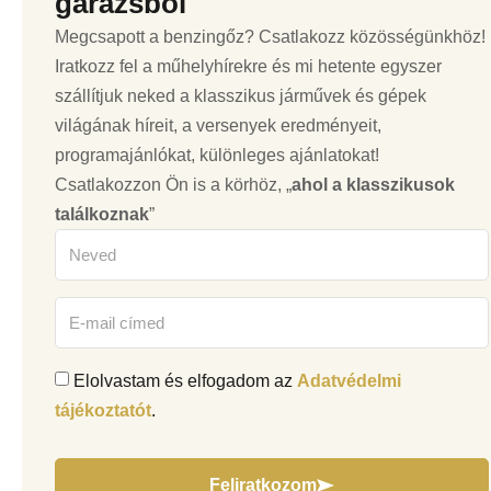
garázsból
Megcsapott a benzingőz? Csatlakozz közösségünkhöz!
Iratkozz fel a műhelyhírekre és mi hetente egyszer
szállítjuk neked a klasszikus járművek és gépek
világának híreit, a versenyek eredményeit,
programajánlókat, különleges ajánlatokat!
Csatlakozzon Ön is a körhöz, „
ahol a klasszikusok
találkoznak
”
Elolvastam és elfogadom az
Adatvédelmi
tájékoztatót
.
Feliratkozom