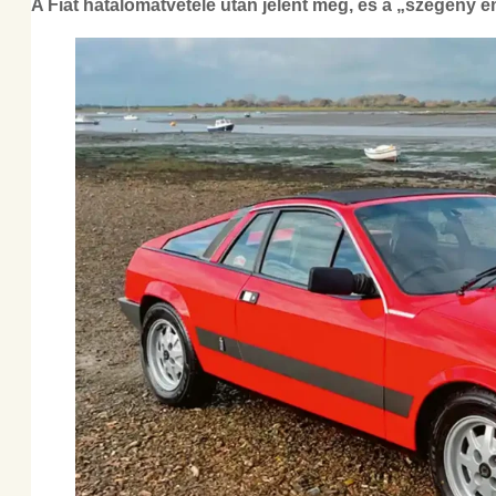
A Fiat hatalomátvétele után jelent meg, és a „szegény e