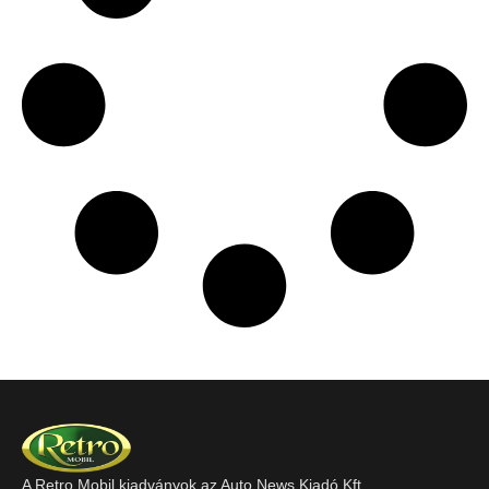
A Retro Mobil kiadványok az Auto News Kiadó Kft.