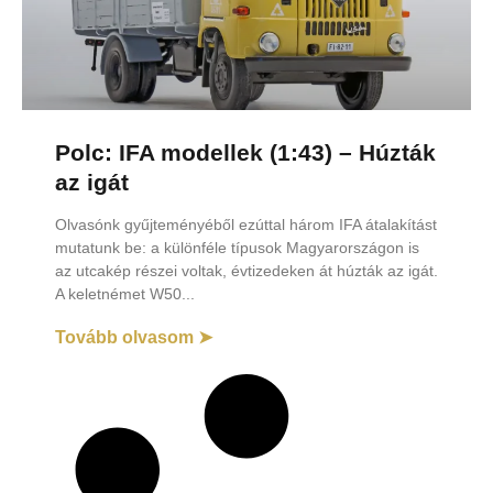
Polc: IFA modellek (1:43) – Húzták
az igát
Olvasónk gyűjteményéből ezúttal három IFA átalakítást
mutatunk be: a különféle típusok Magyarországon is
az utcakép részei voltak, évtizedeken át húzták az igát.
A keletnémet W50
Tovább olvasom ➤