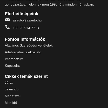
gondozásában jelennek meg 1998. óta minden hónapban.
Elérhetőségeink
azauto@azauto.hu
+36 20 914 7713
Fontos információk
Általános Szerződési Feltételek
Adatvédelmi tájékoztató
Impresszum
Kapcsolat
Cikkek témák szerint
Járat
Jelen idő
Menetszél
Múlt idő