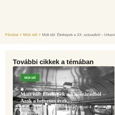
Főoldal
Múlt idő
Múlt idő: Életképek a XX. századból – Urban
További cikkek a témában
Múlt idő
2026.07.30.
Műlt idő: Életképek a XX. századból –
Azok a het­venes évek…
Veres Júlia fotós, képzőművész fényképei a
legnagyobb...