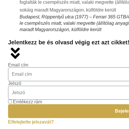
Budapest, Röppentyű utca (1977) – Ferrari 365 GTB/4 
le csempészés miatt, valaki megvette (állítólag anyag
maradt Magyarországon, külföldre került
Jelentkezz be és olvasd végig ezt azt cikket
Email cím
Jelszó
Emlékezz rám
Bejel
Elfelejtette jelszavát?