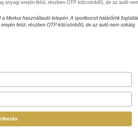
a Merkur használtautó telepén. A sportkocsit határőrök foglaltá
i erején felül, részben OTP kölcsönből), de az autó nem sokáig
!
entkezés