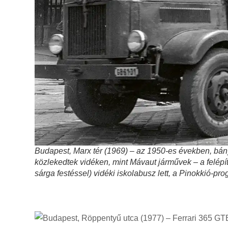
Budapest, Marx tér (1969) – az 1950-es években, bán
közlekedtek vidéken, mint Mávaut járművek – a felép
sárga festéssel) vidéki iskolabusz lett, a Pinokkió-pr