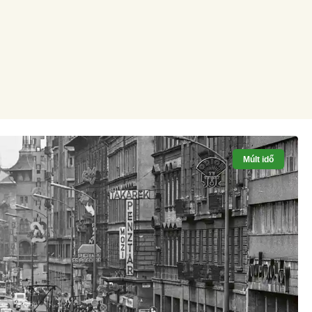
Múlt idő