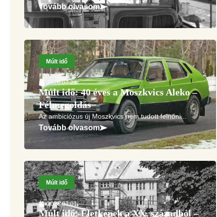
Tovább olvasom
Múlt idő
2026.07.28.
Múlt idő: 40 éves a Moszkvics Aleko –
Félmegoldás
Az ambiciózus új Moszkvics nem tudott felnőni...
Tovább olvasom
Múlt idő
2026.07.01.
Múlt idő: Életképek a XX. századból –