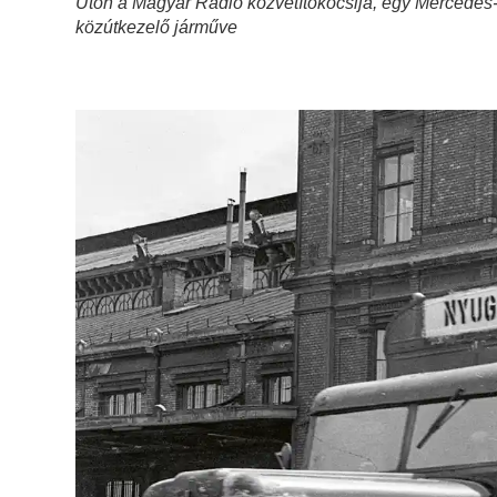
Úton a Magyar Rádió közvetítőkocsija, egy Mercedes-
közútkezelő járműve