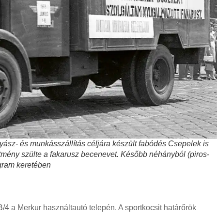
yász- és munkásszállítás céljára készült fabódés Csepelek is
ítmény szülte a fakarusz becenevet. Később néhányból (piros-
ogram keretében