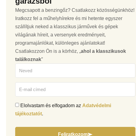
garázsból
Megcsapott a benzingőz? Csatlakozz közösségünkhöz!
Iratkozz fel a műhelyhírekre és mi hetente egyszer
szállítjuk neked a klasszikus járművek és gépek
világának híreit, a versenyek eredményeit,
programajánlókat, különleges ajánlatokat!
Csatlakozzon Ön is a körhöz, „
ahol a klasszikusok
találkoznak
”
Elolvastam és elfogadom az
Adatvédelmi
tájékoztatót
.
Feliratkozom