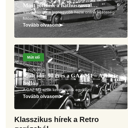
Most jöttünk a hathúszassal…
Válogatásunk a legnagyobb hazai online közösségi
fotóarchívum,...
Tovább olvasom
Múlt idő
2026.06.29.
Múlt idő: 90 éves a GAZ M1 – A fekete
holló
A GAZ M1 azon kevés autók egyike,...
Tovább olvasom
Klasszikus hírek a Retro