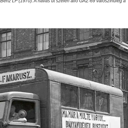
Benz LP (1970). A havas út szélén álló GAZ-69 valószínűleg a