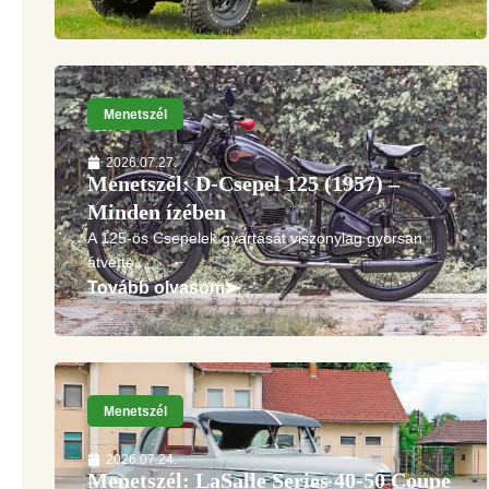
Menetszél
2026.07.27.
Menetszél: D-Csepel 125 (1957) –
Minden ízében
A 125-ös Csepelek gyártását viszonylag gyorsan
átvette...
Tovább olvasom
Menetszél
2026.07.24.
Menetszél: LaSalle Series 40-50 Coupe