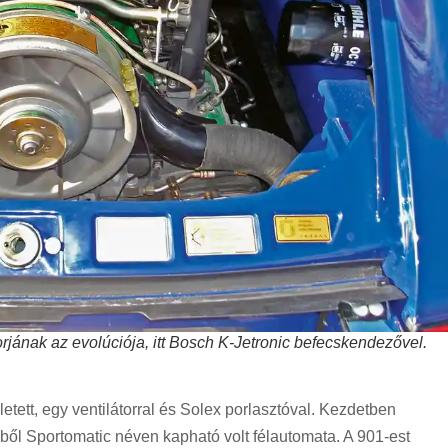
ának az evolúciója, itt Bosch K-Jetronic befecskendezővel.
ett, egy ventilátorral és Solex porlasztóval. Kezdetben
ből Sportomatic néven kapható volt félauto­mata. A 901-est