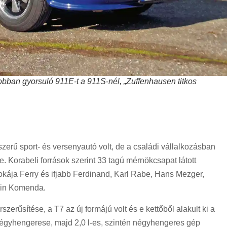
bban gyorsuló 911E-t a 911S-nél, „Zuffenhausen titkos
erű sport- és versenyautó volt, de a családi vállalkozásban
. Korabeli források szerint 33 tagú mérnökcsapat látott
unokája Ferry és ifjabb Ferdinand, Karl Rabe, Hans Mezger,
win Komenda.
zerűsítése, a T7 az új formájú volt és e kettőből alakult ki a
 négyhengerese, majd 2,0 l-es, szintén négyhengeres gép