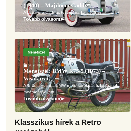
(1940) – Majdnem Caddy
A LaSalle a Cadillac testvérmárkája volt és...
Tovább olvasom
Menetszél
2026.07.03.
Menetszél: BMW R75/5 (1973) –
Vasakarat
A /5-ös sorozat a BMW motorkerékpár-üzletágának
megmentőjeként...
Tovább olvasom
Klasszikus hírek a Retro