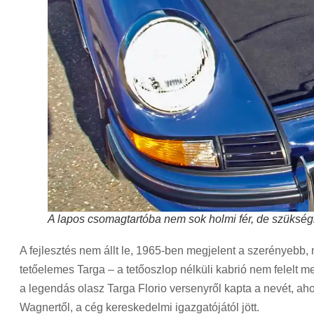
A lapos csomagtartóba nem sok holmi fér, de szükség
A fejlesztés nem állt le, 1965-ben megjelent a szerényebb,
tetőelemes Targa – a tetőoszlop nélküli kabrió nem felelt m
a legendás olasz Targa Florio versenyről kapta a nevét, aho
Wagnertől, a cég kereskedelmi igazgatójától jött.