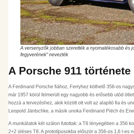
A versenyzők jobban szerették a nyomatékosabb és jo
fegyverének” nevezték
A Porsche 911 története
A Ferdinand Porsche fiához, Ferryhez köthető 356-os nagysz
már 1957 körül felmerült egy nagyobb és erősebb utód ötlete
hozzá a tervezéshez, akik között ott volt az alapító fia és 
Leopold Jäntschke, a másik unoka Ferdinand Piëch és Er
A munkálatok két szálon futottak: a T6 lényegében a 356 kors
2+2 üléses T8. A prototípusokba először a 356-os 1,6 l-es