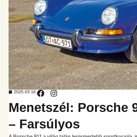
2025.03.16.
Menetszél: Porsche 9
– Farsúlyos
A Porsche 911 a világ talán legismertebb sportkocsija,