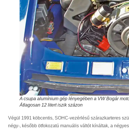
A csupa alumínium gép lényegében a VW Bogár motorj
Átlagosan 12 litert iszik százon
Végül 1991 köbcentis, SOHC-vezérlésű szárazkarteres szület
négy-, később ötfokozatú manuális váltót kínáltak, a négyes