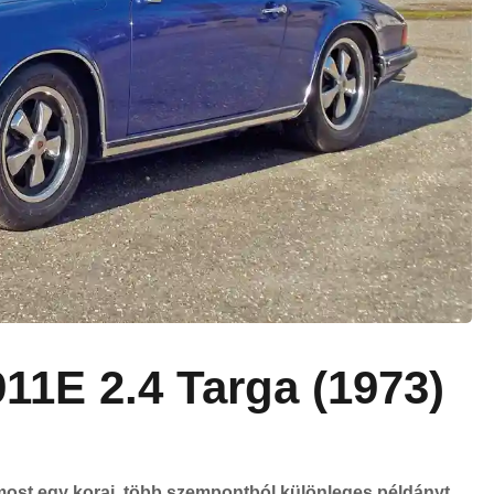
11E 2.4 Targa (1973)
 most egy korai, több szempontból különleges példányt