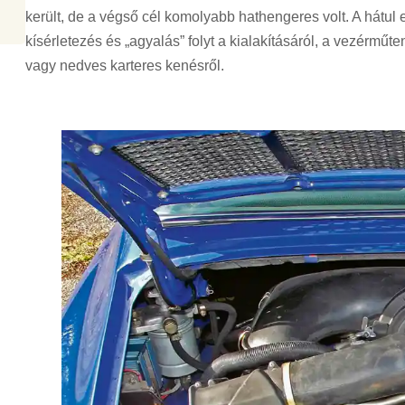
került, de a végső cél komolyabb hathengeres volt. A hátul 
kísérletezés és „agyalás” folyt a kialakításáról, a vezérműt
vagy nedves karteres kenésről.