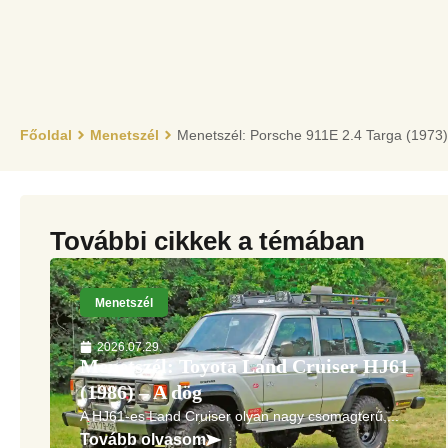
Főoldal
Menetszél
Menetszél: Porsche 911E 2.4 Targa (1973)
További cikkek a témában
Menetszél
2026.07.29.
Menetszél: Toyota Land Cruiser HJ61
(1986) – A dög
A HJ61-es Land Cruiser olyan nagy csomagterű,...
Tovább olvasom