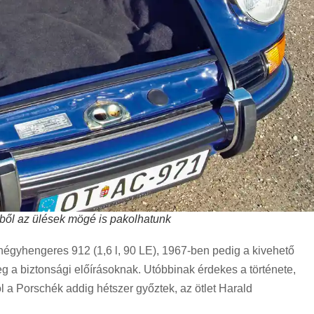
ből az ülések mögé is pakolhatunk
 négyhengeres 912 (1,6 l, 90 LE), 1967-ben pedig a kivehető
eg a biztonsági előírásoknak. Utóbbinak érdekes a története,
l a Porschék addig hétszer győztek, az ötlet Harald