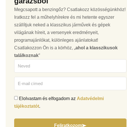
garázsból
Megcsapott a benzingőz? Csatlakozz közösségünkhöz!
Iratkozz fel a műhelyhírekre és mi hetente egyszer
szállítjuk neked a klasszikus járművek és gépek
világának híreit, a versenyek eredményeit,
programajánlókat, különleges ajánlatokat!
Csatlakozzon Ön is a körhöz, „
ahol a klasszikusok
találkoznak
”
Elolvastam és elfogadom az
Adatvédelmi
tájékoztatót
.
Feliratkozom