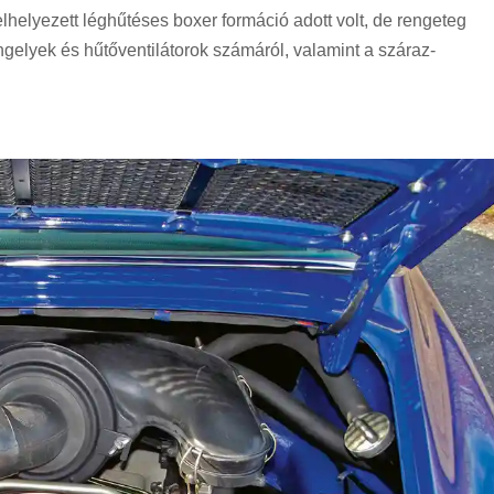
elhelyezett léghűtéses boxer formáció adott volt, de rengeteg
engelyek és hűtőventilátorok számáról, valamint a száraz-