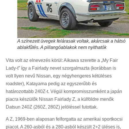
A színezett üvegek felárasak voltak, akárcsak a hátsó
ablakfűtés. A pillangóablakok nem nyithatók
Vita volt az elnevezés körül: Aikawa szerette a „My Fair
Lady-t” így a Fairlady nevet szorgalmazta (korábban is
volt Ilyen nevű Nissan, egy négyhengeres kétüléses
roadster), Katayama pedig az egyszerűbb és
határozottabb 240Z-t. Végül kompromisszumként a japán
piacra készülők Nissan Fairlady Z, a külföldre menők
Datsun 240Z (260Z, 280Z) jelöléssel futottak.
A Z, 1969-ben alaposan felforgatta az amerikai sportkocsi
piacot. A 260-asból és a 280-asból készült 2+2 üléses is,