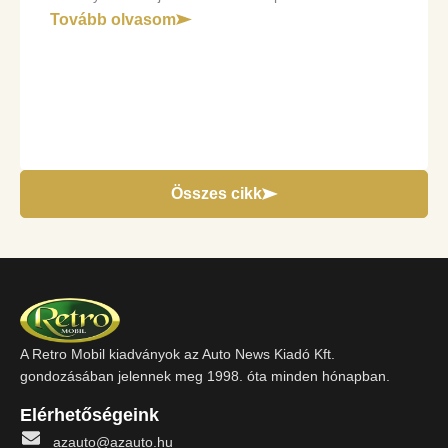
Tovább olvasom
Összes cikk
A Retro Mobil kiadványok az Auto News Kiadó Kft.
gondozásában jelennek meg 1998. óta minden hónapban.
Elérhetőségeink
azauto@azauto.hu