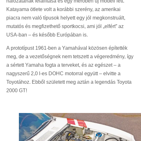
hálózatának felállítása és egy merőben új modell lett.
Katayama ötlete volt a korábbi szerény, az amerikai
piacra nem való típusok helyett egy jól megkonstruált,
mutatós és megfizethető sportkocsi, ami jól „elfért” az
USA-ban – és később Európában is.
A prototípust 1961-ben a Yamahával közösen építették
meg, de a vezetőségnek nem tetszett a végeredmény, így
a sértett Yamaha fogta a terveket, és az egészet – a
nagyszerű 2,0 l-es DOHC motorral együtt – elvitte a
Toyotához. Ebből született meg aztán a legendás Toyota
2000 GT!