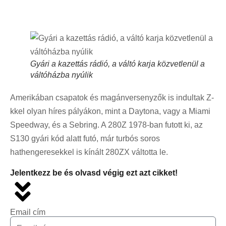
Gyári a kazettás rádió, a váltó karja közvetlenül a
váltóházba nyúlik
Amerikában csapatok és magánversenyzők is indultak Z-
kkel olyan híres pályákon, mint a Daytona, vagy a Miami
Speedway, és a Sebring. A 280Z 1978-ban futott ki, az
S130 gyári kód alatt futó, már turbós soros
hathengeresekkel is kínált 280ZX váltotta le.
Jelentkezz be és olvasd végig ezt azt cikket!
Email cím