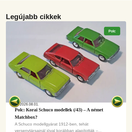
Legújabb cikkek
Polc
2026.08.01.
Polc: Korai Schuco modellek (/43) – A német
Matchbox?
A Schuco modellgyárat 1912-ben, tehát
versenytársainál jóval korábban alapították –...