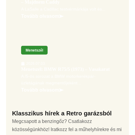
– Majdnem Caddy
A LaSalle a Cadillac testvérmárkája volt és...
Tovább olvasom
Menetszél
2026.07.03.
Menetszél: BMW R75/5 (1973) – Vasakarat
A /5-ös sorozat a BMW motorkerékpár-
üzletágának megmentőjeként...
Tovább olvasom
Klasszikus hírek a Retro garázsból
Megcsapott a benzingőz? Csatlakozz
közösségünkhöz! Iratkozz fel a műhelyhírekre és mi