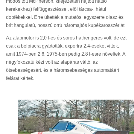
módosított McPherson, kifejezetten hajtott hátsó
kerekekhez) felfüggesztéssel, elöl tárcsa-, hátul
dobfékekkel. Erre ültették a mutatós, egyszerre olasz és
brit hangulatú, hosszú orrú háromajtós kupékarosszériát.
Az alapmotor is 2,0 l-es és soros hathengeres volt, de ezt
csak a belpiacra gyártották, exportra 2,4-eseket vittek,
amit 1974-ben 2,6, 1975-ben pedig 2,8 l-esre növeltek. A
négyfokozatú kézi volt az alapáras váltó, az
ötsebességesért, és a háromsebességes automatáért
felárat kértek.