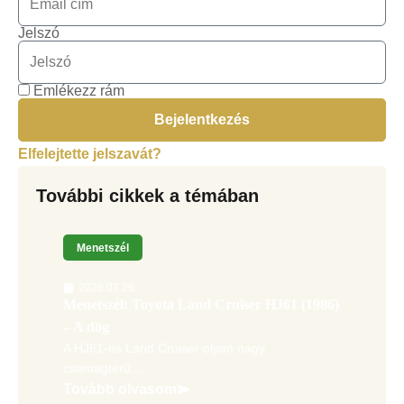
Jelszó
Emlékezz rám
Bejelentkezés
Elfelejtette jelszavát?
További cikkek a témában
Menetszél
2026.07.29.
Menetszél: Toyota Land Cruiser HJ61 (1986)
– A dög
A HJ61-es Land Cruiser olyan nagy
csomagterű,...
Tovább olvasom