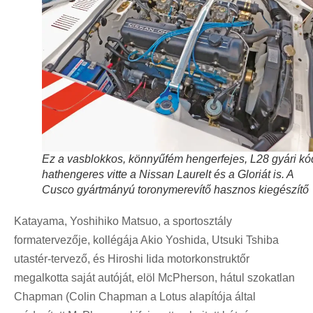
Ez a vasblokkos, könnyűfém hengerfejes, L28 gyári k
hathengeres vitte a Nissan Laurelt és a Gloriát is. A
Cusco gyártmányú toronymerevítő hasznos kiegészítő
Katayama, Yoshihiko Matsuo, a sportosztály
formatervezője, kollégája Akio Yoshida, Utsuki Tshiba
utastér-tervező, és Hiroshi Iida motorkonstruktőr
megalkotta saját autóját, elöl McPherson, hátul szokatlan
Chapman (Colin Chapman a Lotus alapítója által