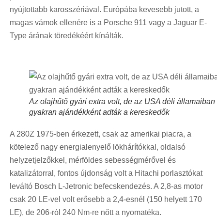
nyújtottabb karosszériával. Európába kevesebb jutott, a
magas vámok ellenére is a Porsche 911 vagy a Jaguar E-
Type árának töredékéért kínálták.
Az olajhűtő gyári extra volt, de az USA déli államaiban
gyakran ajándékként adták a kereskedők
A 280Z 1975-ben érkezett, csak az amerikai piacra, a
kötelező nagy energialenyelő lökhárítókkal, oldalsó
helyzetjelzőkkel, mérföldes sebességmérővel és
katalizátorral, fontos újdonság volt a Hitachi porlasztókat
leváltó Bosch L-Jetronic befecskendezés. A 2,8-as motor
csak 20 LE-vel volt erősebb a 2,4-esnél (150 helyett 170
LE), de 206-ról 240 Nm-re nőtt a nyomatéka.