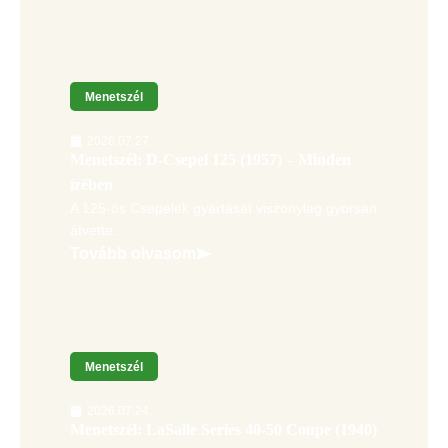
Menetszél
2026.07.27.
Menetszél: D-Csepel 125 (1957) – Minden
ízében
A 125-ös Csepelek gyártását viszonylag gyorsan
átvette...
Tovább olvasom
Menetszél
2026.07.24.
Menetszél: LaSalle Series 40-50 Coupe (1940)