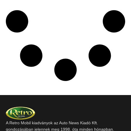
A Retro Mobil kiadványok az Auto News Kiadó Kft.
gondozásában jelennek meg 1998. óta minden hónapban.