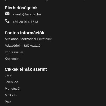
Elérhetőségeink
azauto@azauto.hu
+36 20 914 7713
Fontos információk
Általános Szerződési Feltételek
Adatvédelmi tájékoztató
Impresszum
Kapcsolat
Cikkek témák szerint
Járat
Jelen idő
Menetszél
Múlt idő
Polc